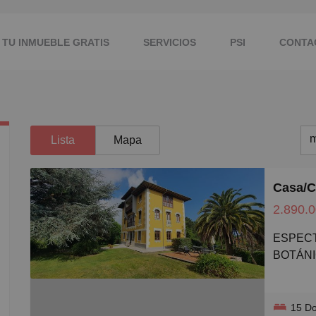
 TU INMUEBLE GRATIS
SERVICIOS
PSI
CONTA
m
Lista
Mapa
m
M
2.890.0
B
ESPECTACULAR PROPIEDAD EN UN JARDÍN
C
BOTÁN
P
Pocas p
G
hallamos
15 D