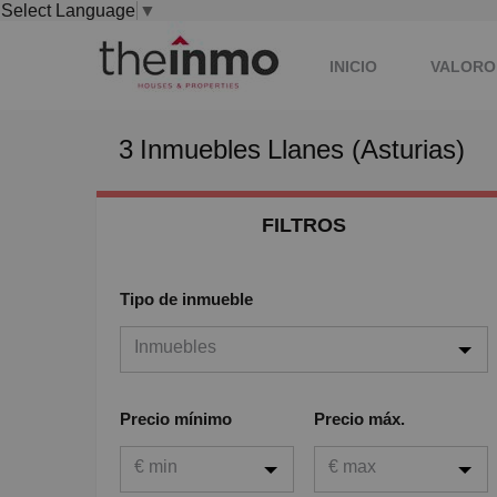
Select Language
▼
INICIO
VALORO
3
Inmuebles
Llanes (Asturias)
FILTROS
Tipo de inmueble
Inmuebles
Inmuebles
Precio mínimo
Precio máx.
Viviendas
€ min
€ max
Garaje