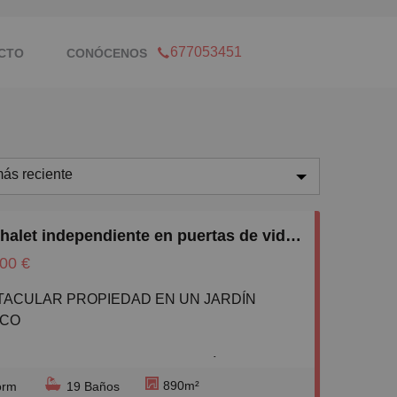
677053451
CTO
CONÓCENOS
ás reciente
ás reciente
Casa/Chalet independiente en puertas de vidiago s/n, Vidiago-Pendueles-Tresgrandas, Llanes
enos reciente
00 €
aratos
aros
ICO
equeños
ropiedades podemos encontrar así, nos
randes
 con algo absolutamente único, una maravilla
890m²
orm
19 Baños