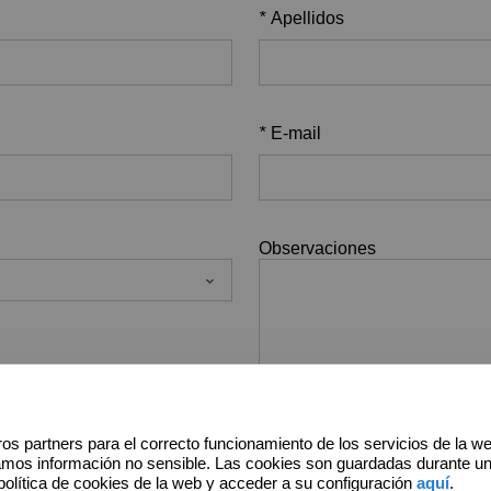
*
Apellidos
*
E-mail
Observaciones
os partners para el correcto funcionamiento de los servicios de la w
amos información no sensible. Las cookies son guardadas durante u
política de cookies de la web y acceder a su configuración
aquí
.