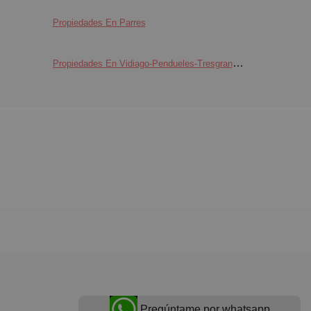
Propiedades En Parres
Propiedades En Vidiago-Pendueles-Tresgrandas
Pregúntame por whatsapp