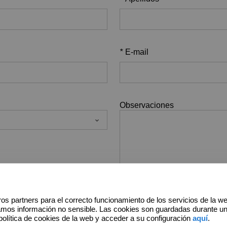
*
E-mail
Observaciones
os partners para el correcto funcionamiento de los servicios de la w
amos información no sensible. Las cookies son guardadas durante u
política de cookies de la web y acceder a su configuración
aquí
.
gal y política de privacidad