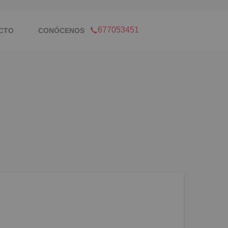
677053451
CTO
CONÓCENOS